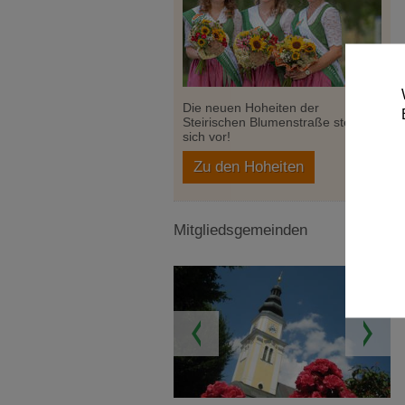
Die neuen Hoheiten der
Steirischen Blumenstraße stellen
sich vor!
Zu den Hoheiten
Mitgliedsgemeinden